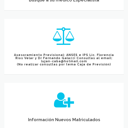
Asesoramiento Previsional: ANSES e IPS Lic. Florencia Rios Velar, y Dr
Fernando Galazzi
Asesoramiento Previsional: ANSES e IPS Lic. Florencia
Rios Velar y Dr Fernando Galazzi Consultas al email:
lujan-caba@hotmail.com
(No realizar consultas por tema Caja de Previsión)
Información Nuevos Matriculados
Información Nuevos Matriculados