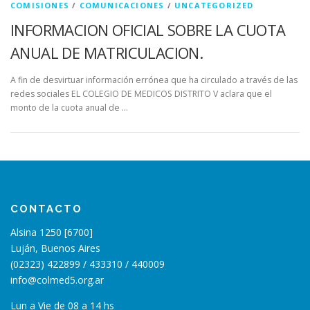
COMISIONES
/
COMUNICACIONES
/
UNCATEGORIZED
INFORMACION OFICIAL SOBRE LA CUOTA
ANUAL DE MATRICULACION.
A fin de desvirtuar información errónea que ha circulado a través de las
redes sociales EL COLEGIO DE MEDICOS DISTRITO V aclara que el
monto de la cuota anual de …
CONTACTO
Alsina 1250 [6700]
Luján, Buenos Aires
(02323) 422899 / 433310 / 440009
info@colmed5.org.ar
Lun a Vie de 08 a 14 hs